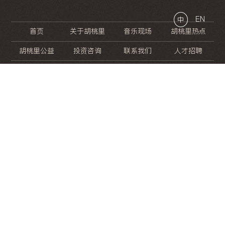
EN
中
首页
关于胡桃里
音乐现场
胡桃里热点
胡桃里公益
投资咨询
联系我们
人才招聘
晚
餐
就
开
始
的
夜
生
活
/
/
/
/
/
/
/
/