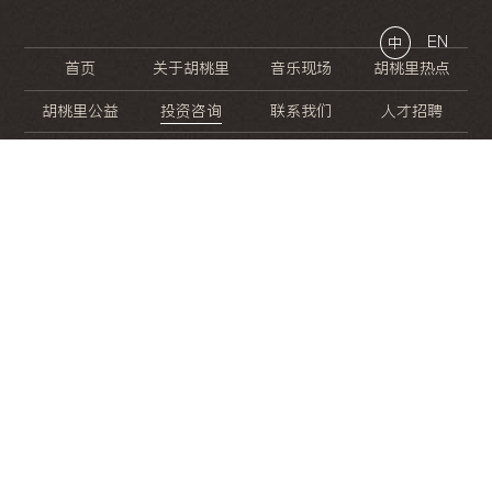
EN
中
首页
关于胡桃里
音乐现场
胡桃里热点
胡桃里公益
投资咨询
联系我们
人才招聘
晚
餐
就
开
始
的
夜
生
活
/
/
/
/
/
/
/
/