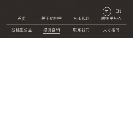
EN
中
首页
关于胡桃里
音乐现场
胡桃里热点
胡桃里公益
投资咨询
联系我们
人才招聘
晚
餐
就
开
始
的
夜
生
活
/
/
/
/
/
/
/
/