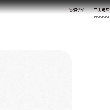
餐
就
开
始
的
夜
/
/
/
/
/
/
资源优势
门店版图