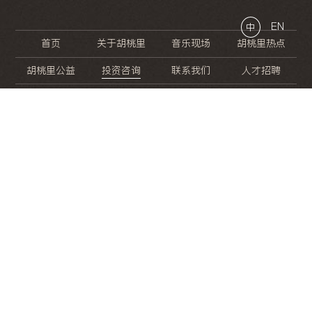
EN
中
首页
关于胡桃里
音乐现场
胡桃里热点
胡桃里公益
投资咨询
联系我们
人才招聘
晚
餐
就
开
始
的
夜
生
活
/
/
/
/
/
/
/
/