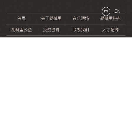
EN
中
首页
关于胡桃里
音乐现场
胡桃里热点
胡桃里公益
投资咨询
联系我们
人才招聘
晚
餐
就
开
始
的
夜
生
活
/
/
/
/
/
/
/
/