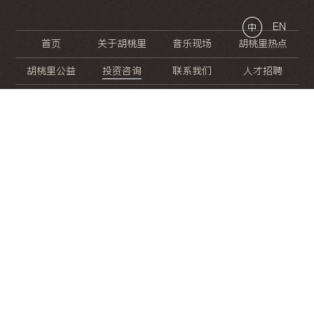
EN
中
首页
关于胡桃里
音乐现场
胡桃里热点
胡桃里公益
投资咨询
联系我们
人才招聘
晚
餐
就
开
始
的
夜
生
活
/
/
/
/
/
/
/
/