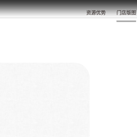
餐
就
开
始
的
夜
/
/
/
/
/
/
资源优势
门店版图