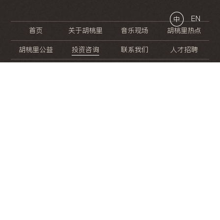
EN
中
首页
关于胡桃里
音乐现场
胡桃里热点
胡桃里公益
投资咨询
联系我们
人才招聘
晚
餐
就
开
始
的
夜
生
活
/
/
/
/
/
/
/
/