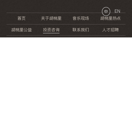
EN
中
首页
关于胡桃里
音乐现场
胡桃里热点
胡桃里公益
投资咨询
联系我们
人才招聘
晚
餐
就
开
始
的
夜
生
活
/
/
/
/
/
/
/
/