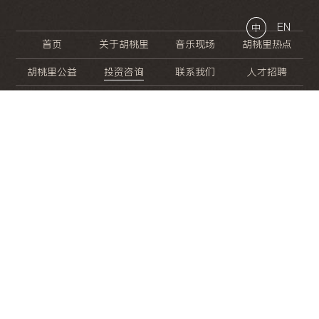
EN
中
首页
关于胡桃里
音乐现场
胡桃里热点
胡桃里公益
投资咨询
联系我们
人才招聘
晚
餐
就
开
始
的
夜
生
活
/
/
/
/
/
/
/
/