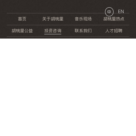
EN
中
首页
关于胡桃里
音乐现场
胡桃里热点
胡桃里公益
投资咨询
联系我们
人才招聘
晚
餐
就
开
始
的
夜
生
活
/
/
/
/
/
/
/
/