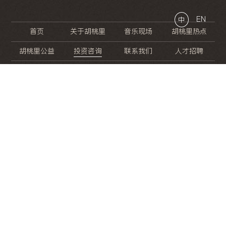
EN
中
首页
关于胡桃里
音乐现场
胡桃里热点
胡桃里公益
投资咨询
联系我们
人才招聘
晚
餐
就
开
始
的
夜
生
活
/
/
/
/
/
/
/
/