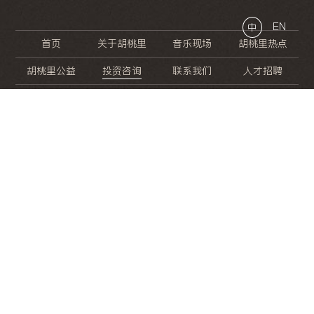
EN
中
首页
关于胡桃里
音乐现场
胡桃里热点
胡桃里公益
投资咨询
联系我们
人才招聘
晚
餐
就
开
始
的
夜
生
活
/
/
/
/
/
/
/
/