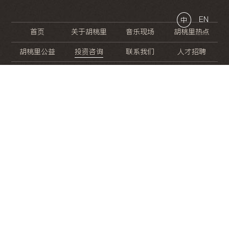
EN
中
首页
关于胡桃里
音乐现场
胡桃里热点
胡桃里公益
投资咨询
联系我们
人才招聘
晚
餐
就
开
始
的
夜
生
活
/
/
/
/
/
/
/
/