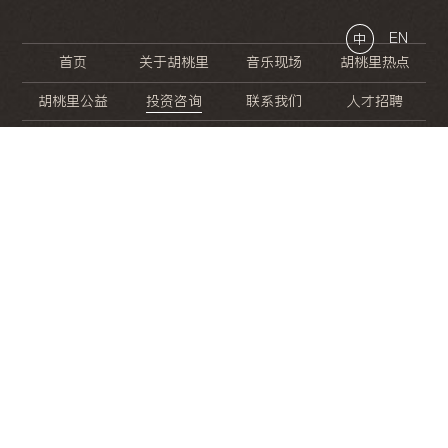
EN
中
首页
关于胡桃里
音乐现场
胡桃里热点
胡桃里公益
投资咨询
联系我们
人才招聘
晚
餐
就
开
始
的
夜
生
活
/
/
/
/
/
/
/
/