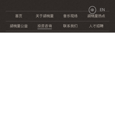
EN
中
首页
关于胡桃里
音乐现场
胡桃里热点
胡桃里公益
投资咨询
联系我们
人才招聘
晚
餐
就
开
始
的
夜
生
活
/
/
/
/
/
/
/
/