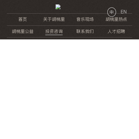
EN
中
首页
关于胡桃里
音乐现场
胡桃里热点
胡桃里公益
投资咨询
联系我们
人才招聘
晚
餐
就
开
始
的
夜
生
活
/
/
/
/
/
/
/
/