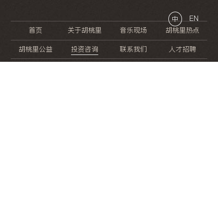
EN
中
首页
关于胡桃里
音乐现场
胡桃里热点
胡桃里公益
投资咨询
联系我们
人才招聘
晚
餐
就
开
始
的
夜
生
活
/
/
/
/
/
/
/
/