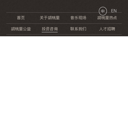
EN
中
首页
关于胡桃里
音乐现场
胡桃里热点
胡桃里公益
投资咨询
联系我们
人才招聘
晚
餐
就
开
始
的
夜
生
活
/
/
/
/
/
/
/
/