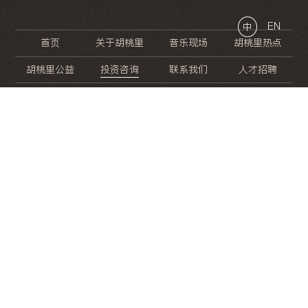
EN
中
首页
关于胡桃里
音乐现场
胡桃里热点
胡桃里公益
投资咨询
联系我们
人才招聘
晚
餐
就
开
始
的
夜
生
活
/
/
/
/
/
/
/
/