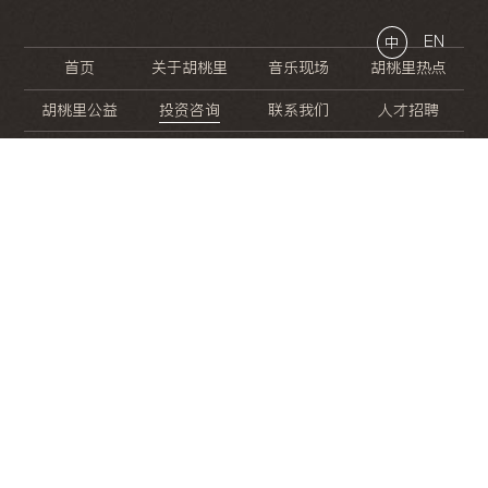
EN
中
首页
关于胡桃里
音乐现场
胡桃里热点
胡桃里公益
投资咨询
联系我们
人才招聘
晚
餐
就
开
始
的
夜
生
活
/
/
/
/
/
/
/
/