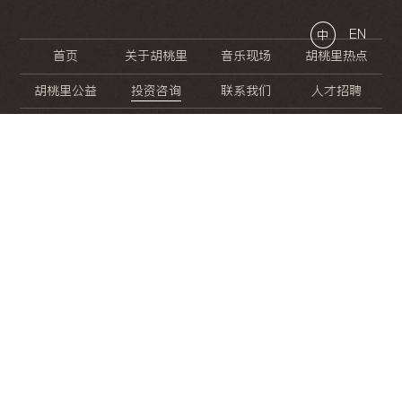
EN
中
首页
关于胡桃里
音乐现场
胡桃里热点
胡桃里公益
投资咨询
联系我们
人才招聘
晚
餐
就
开
始
的
夜
生
活
/
/
/
/
/
/
/
/