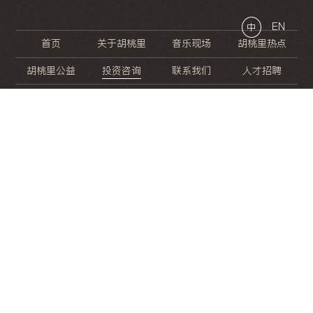
EN
中
首页
关于胡桃里
音乐现场
胡桃里热点
胡桃里公益
投资咨询
联系我们
人才招聘
晚
餐
就
开
始
的
夜
生
活
/
/
/
/
/
/
/
/