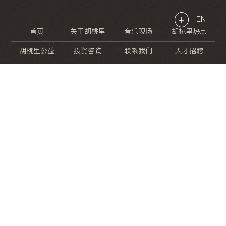
EN
中
首页
关于胡桃里
音乐现场
胡桃里热点
胡桃里公益
投资咨询
联系我们
人才招聘
晚
餐
就
开
始
的
夜
生
活
/
/
/
/
/
/
/
/