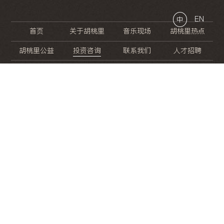
EN
中
首页
关于胡桃里
音乐现场
胡桃里热点
胡桃里公益
投资咨询
联系我们
人才招聘
晚
餐
就
开
始
的
夜
生
活
/
/
/
/
/
/
/
/