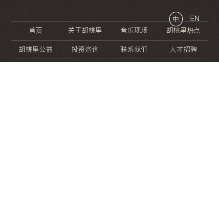
EN
中
首页
关于胡桃里
音乐现场
胡桃里热点
胡桃里公益
投资咨询
联系我们
人才招聘
晚
餐
就
开
始
的
夜
生
活
/
/
/
/
/
/
/
/