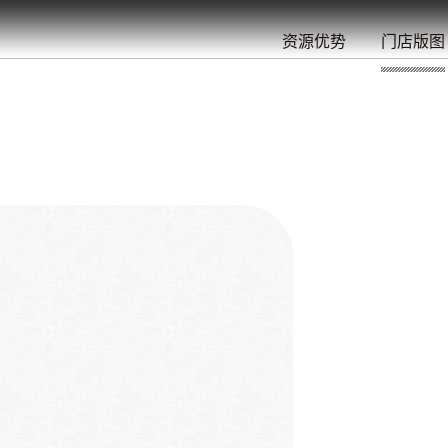
餐
就
开
始
的
夜
/
/
/
/
/
/
资源优势
门店版图