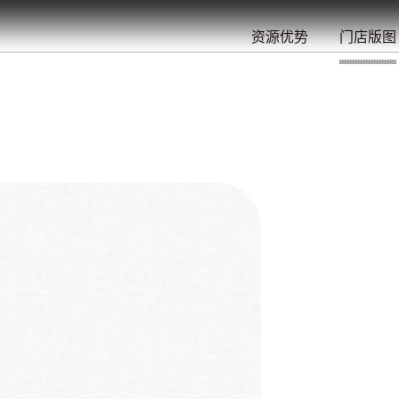
餐
就
开
始
的
夜
/
/
/
/
/
/
资源优势
门店版图