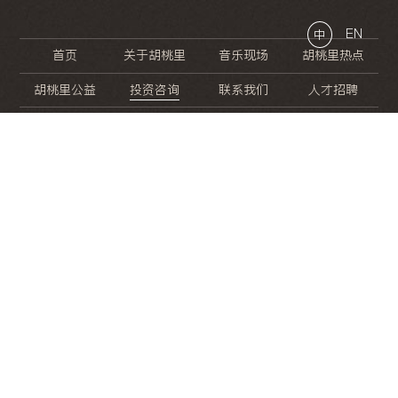
EN
中
首页
关于胡桃里
音乐现场
胡桃里热点
胡桃里公益
投资咨询
联系我们
人才招聘
晚
餐
就
开
始
的
夜
生
活
/
/
/
/
/
/
/
/