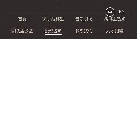
EN
中
首页
关于胡桃里
音乐现场
胡桃里热点
胡桃里公益
投资咨询
联系我们
人才招聘
晚
餐
就
开
始
的
夜
生
活
/
/
/
/
/
/
/
/