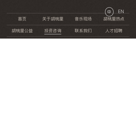
EN
中
首页
关于胡桃里
音乐现场
胡桃里热点
胡桃里公益
投资咨询
联系我们
人才招聘
晚
餐
就
开
始
的
夜
生
活
/
/
/
/
/
/
/
/