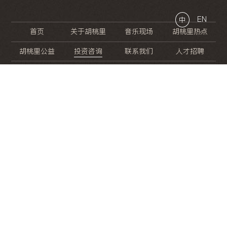
EN
中
首页
关于胡桃里
音乐现场
胡桃里热点
胡桃里公益
投资咨询
联系我们
人才招聘
晚
餐
就
开
始
的
夜
生
活
/
/
/
/
/
/
/
/