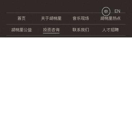
EN
中
首页
关于胡桃里
音乐现场
胡桃里热点
胡桃里公益
投资咨询
联系我们
人才招聘
晚
餐
就
开
始
的
夜
生
活
/
/
/
/
/
/
/
/