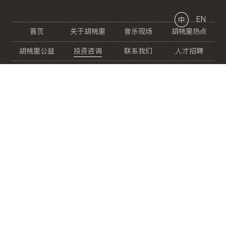
EN
中
首页
关于胡桃里
音乐现场
胡桃里热点
胡桃里公益
投资咨询
联系我们
人才招聘
晚
餐
就
开
始
的
夜
生
活
/
/
/
/
/
/
/
/