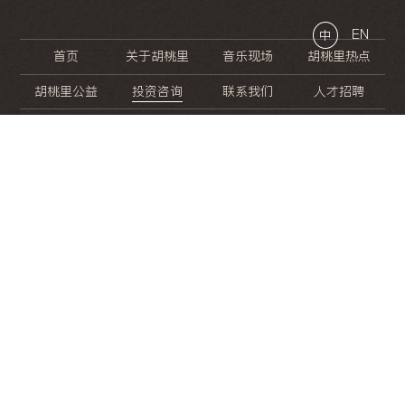
EN
中
首页
关于胡桃里
音乐现场
胡桃里热点
胡桃里公益
投资咨询
联系我们
人才招聘
晚
餐
就
开
始
的
夜
生
活
/
/
/
/
/
/
/
/