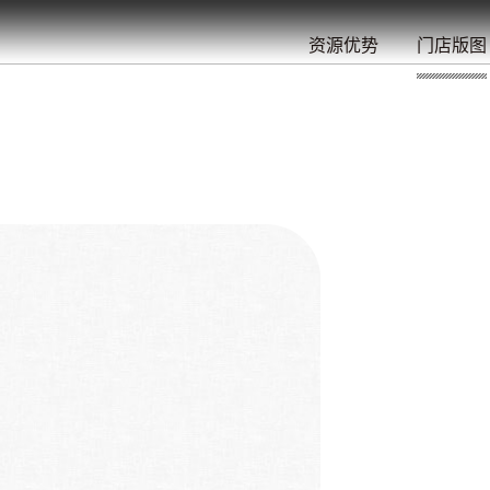
餐
就
开
始
的
夜
/
/
/
/
/
/
资源优势
门店版图