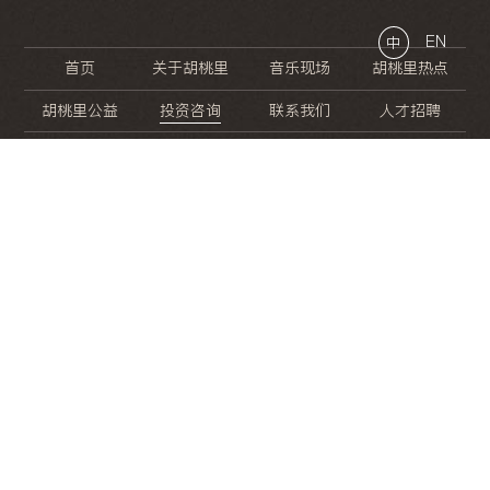
EN
中
首页
关于胡桃里
音乐现场
胡桃里热点
胡桃里公益
投资咨询
联系我们
人才招聘
晚
餐
就
开
始
的
夜
生
活
/
/
/
/
/
/
/
/