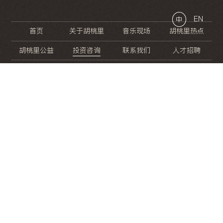
EN
中
首页
关于胡桃里
音乐现场
胡桃里热点
胡桃里公益
投资咨询
联系我们
人才招聘
晚
餐
就
开
始
的
夜
生
活
/
/
/
/
/
/
/
/