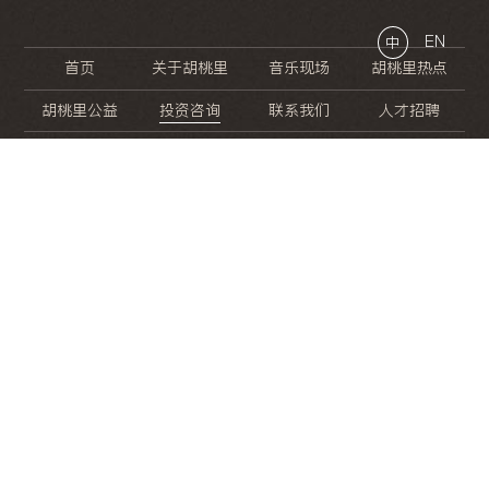
EN
中
首页
关于胡桃里
音乐现场
胡桃里热点
胡桃里公益
投资咨询
联系我们
人才招聘
晚
餐
就
开
始
的
夜
生
活
/
/
/
/
/
/
/
/