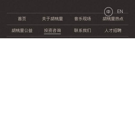
EN
中
首页
关于胡桃里
音乐现场
胡桃里热点
胡桃里公益
投资咨询
联系我们
人才招聘
晚
餐
就
开
始
的
夜
生
活
/
/
/
/
/
/
/
/