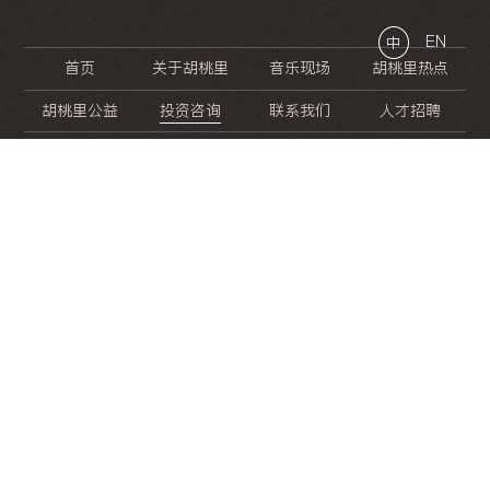
EN
中
首页
关于胡桃里
音乐现场
胡桃里热点
胡桃里公益
投资咨询
联系我们
人才招聘
晚
餐
就
开
始
的
夜
生
活
/
/
/
/
/
/
/
/