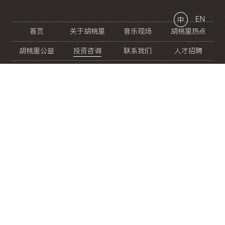
EN
中
首页
关于胡桃里
音乐现场
胡桃里热点
胡桃里公益
投资咨询
联系我们
人才招聘
晚
餐
就
开
始
的
夜
生
活
/
/
/
/
/
/
/
/