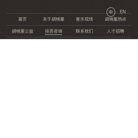
EN
中
首页
关于胡桃里
音乐现场
胡桃里热点
胡桃里公益
投资咨询
联系我们
人才招聘
晚
餐
就
开
始
的
夜
生
活
/
/
/
/
/
/
/
/