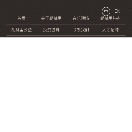
EN
中
首页
关于胡桃里
音乐现场
胡桃里热点
胡桃里公益
投资咨询
联系我们
人才招聘
晚
餐
就
开
始
的
夜
生
活
/
/
/
/
/
/
/
/