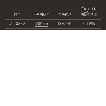
EN
中
首页
关于胡桃里
音乐现场
胡桃里热点
胡桃里公益
投资咨询
联系我们
人才招聘
晚
餐
就
开
始
的
夜
生
活
/
/
/
/
/
/
/
/