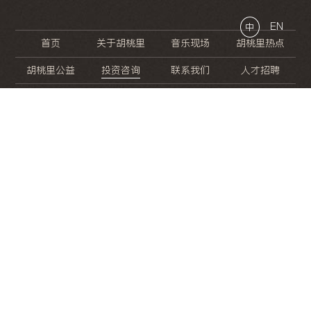
EN
中
首页
关于胡桃里
音乐现场
胡桃里热点
胡桃里公益
投资咨询
联系我们
人才招聘
晚
餐
就
开
始
的
夜
生
活
/
/
/
/
/
/
/
/