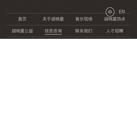
EN
中
首页
关于胡桃里
音乐现场
胡桃里热点
胡桃里公益
投资咨询
联系我们
人才招聘
晚
餐
就
开
始
的
夜
生
活
/
/
/
/
/
/
/
/