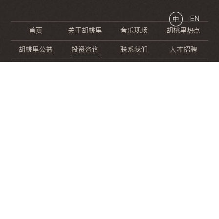
EN
中
首页
关于胡桃里
音乐现场
胡桃里热点
胡桃里公益
投资咨询
联系我们
人才招聘
晚
餐
就
开
始
的
夜
生
活
/
/
/
/
/
/
/
/