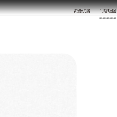
餐
就
开
始
的
夜
/
/
/
/
/
/
资源优势
门店版图